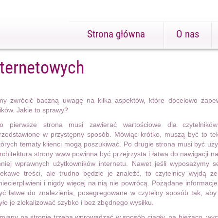
Strona główna
O nas
nternetowych
imy zwrócić baczną uwagę na kilka aspektów, które docelowo zapew
ików. Jakie to sprawy?
o pierwsze strona musi zawierać wartościowe dla czytelników
rzedstawione w przystępny sposób. Mówiąc krótko, muszą być to tek
tórych tematy klienci mogą poszukiwać. Po drugie strona musi być uży
rchitektura strony www powinna być przejrzysta i łatwa do nawigacji n
niej wprawnych użytkowników internetu. Nawet jeśli wyposażymy s
iekawe treści, ale trudno będzie je znaleźć, to czytelnicy wyjdą ze
niecierpliwieni i nigdy więcej na nią nie powrócą. Pożądane informac
yć łatwe do znalezienia, posegregowane w czytelny sposób tak, ab
yło je zlokalizować szybko i bez zbędnego wysiłku.
miany na stronie trzeba wprowadzać w sposób ciągły, na bieżąco, wy