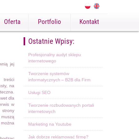
Oferta
Portfolio
Kontakt
Ostatnie Wpisy:
Profesjonalny audyt sklepu
internetowego
nią jej
Tworzenie systemów
 treści
informatycznych – B2B dla Firm
sty, na
teczna.
Usługi SEO
awet dla
erwis w
Tworzenie rozbudowanych portali
 strony
internetowych
je muszą
y można
Marketing na Youtube
Jak dobrze reklamować firmę?
chodząc