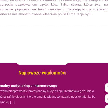
aprzeciw oczekiwaniom czytelników. Tylko strona, która żyje, na
egularnie pojawiają się treści ciekawe i interesujące dla użytkown
ednocześnie skonstruowane właściwie po SEO ma rację bytu.
Najnowsze wiadomości
onalny audyt sklepu internetowego
warto przeprowadzić profesjonalny audyt sklepu internetowego? Dzięki
żna trafnie określić, które elementy witryny wymagają udoskonalenia, by
łynniej, […]