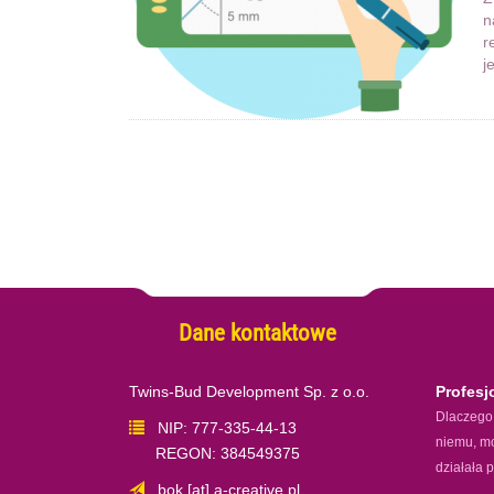
n
r
j
Dane kontaktowe
Twins-Bud Development Sp. z o.o.
Profesj
Dlaczego 
NIP: 777-335-44-13
niemu, mo
REGON: 384549375
działała p
bok [at] a-creative.pl