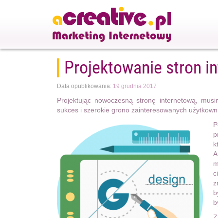
Projektowanie stron i
Data opublikowania:
19 grudnia 2017
Projektując nowoczesną stronę internetową, mus
sukces i szerokie grono zainteresowanych użytkown
P
p
k
A
m
c
z
b
b
Z