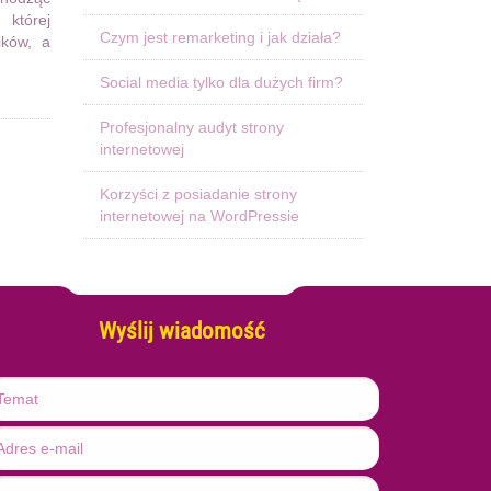
 której
Czym jest remarketing i jak działa?
ików, a
Social media tylko dla dużych firm?
Profesjonalny audyt strony
internetowej
Korzyści z posiadanie strony
internetowej na WordPressie
Wyślij wiadomość