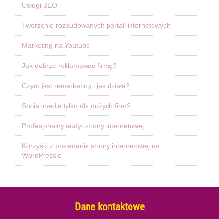
Usługi SEO
Tworzenie rozbudowanych portali internetowych
Marketing na Youtube
Jak dobrze reklamować firmę?
Czym jest remarketing i jak działa?
Social media tylko dla dużych firm?
Profesjonalny audyt strony internetowej
Korzyści z posiadanie strony internetowej na
WordPressie
Dane kontaktowe