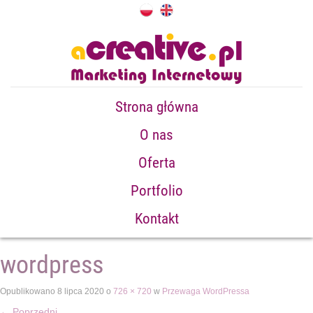
Strona główna
O nas
Oferta
Portfolio
Kontakt
wordpress
Opublikowano
8 lipca 2020
o
726 × 720
w
Przewaga WordPressa
←
Poprzedni